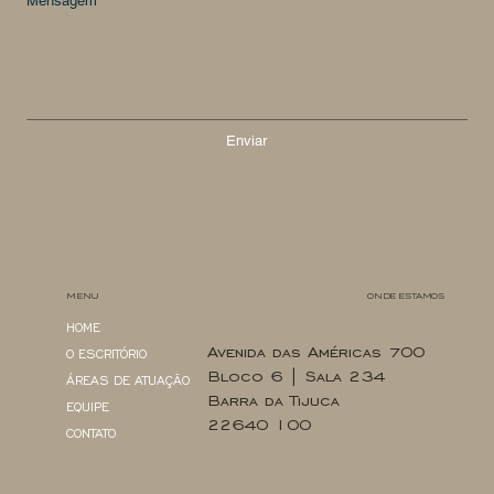
Mensagem
Enviar
MENU
ONDE ESTAMOS
HOME
Avenida das Américas 700
O ESCRITÓRIO
Bloco 6 | Sala 234
ÁREAS DE ATUAÇÃO
Barra da Tijuca
EQUIPE
22640 100
CONTATO